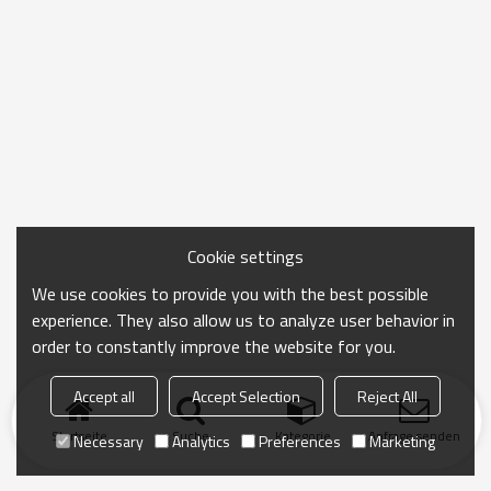
Cookie settings
We use cookies to provide you with the best possible
experience. They also allow us to analyze user behavior in
order to constantly improve the website for you.
Accept all
Accept Selection
Reject All
Startseite
Suche
Kategorie
Anfrage senden
Necessary
Analytics
Preferences
Marketing