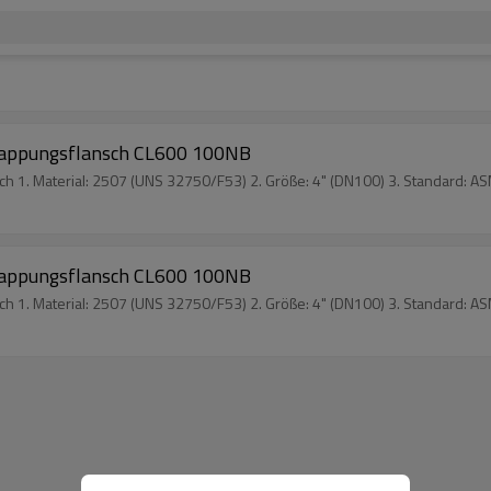
appungsflansch CL600 100NB
1. Material: 2507 (UNS 32750/F53) 2. Größe: 4" (DN100) 3. Standard: A
appungsflansch CL600 100NB
1. Material: 2507 (UNS 32750/F53) 2. Größe: 4" (DN100) 3. Standard: A