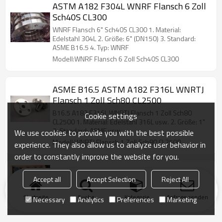
ASTM A182 F304L WNRF Flansch 6 Zoll
Sch40S CL300
WNRF Flansch 6" Sch40S CL300 1. Material:
Edelstahl 304L 2. Größe: 6" (DN150) 3. Standard:
ASME B16.5 4. Typ: WNRF
Modell:WNRF Flansch 6 Zoll Sch40S CL300
ASME B16.5 ASTM A182 F316L WNRTJ
Flansch 1 Zoll Sch80 CL2500
B16.5 A182 F316L WNRTJ Flansch 1 Zoll Sch80
Cookie settings
CL2500 1. Material: Edelstahl 316L usw. 2. Größe: 1"
3. Standard: ASME usw.
We use cookies to provide you with the best possible
Modell:WNRTJ Flansch 1 Zoll Sch80 CL2500
experience. They also allow us to analyze user behavior in
order to constantly improve the website for you.
Edelstahlflansch B16.5
Accept all
Accept Selection
Reject All
US $
12.58
Startseite
Modell:ASME B16.5 SO 150 Lbs 8" RF F316L
Suche
Kategorie
Anfrage senden
Necessary
Analytics
Preferences
Marketing