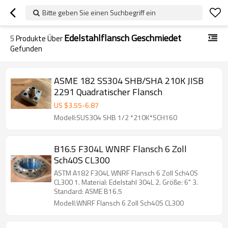
Bitte geben Sie einen Suchbegriff ein
Edelstahlflansch Geschmiedet
5
Produkte Über
Gefunden
ASME 182 SS304 SHB/SHA 210K JISB
2291 Quadratischer Flansch
US $
3.55
-
6.87
Modell:SUS304 SHB 1/2 *210K*SCH160
B16.5 F304L WNRF Flansch 6 Zoll
Sch40S CL300
ASTM A182 F304L WNRF Flansch 6 Zoll Sch40S
CL300 1. Material: Edelstahl 304L 2. Größe: 6" 3.
Standard: ASME B16.5
Modell:WNRF Flansch 6 Zoll Sch40S CL300