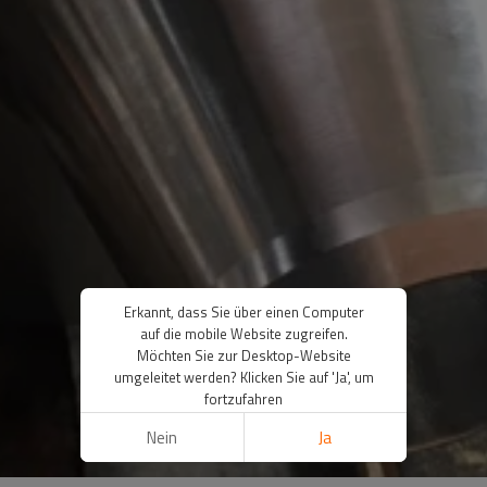
Erkannt, dass Sie über einen Computer
auf die mobile Website zugreifen.
Möchten Sie zur Desktop-Website
umgeleitet werden? Klicken Sie auf 'Ja', um
fortzufahren
Nein
Ja