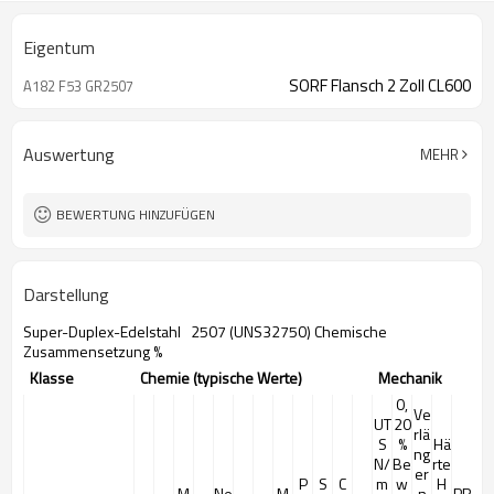
Eigentum
SORF Flansch 2 Zoll CL600
A182 F53 GR2507
Auswertung
MEHR
BEWERTUNG HINZUFÜGEN
Darstellung
Super-Duplex-Edelstahl
2507 (UNS32750)
Chemische
Zusammensetzung %
Klasse
Chemie (typische Werte)
Mechanik
0,
Ve
UT
20
rlä
S
%
Hä
ng
N/
Be
rte
er
P
S
C
m
w
H
M
Ne
M
n
PR