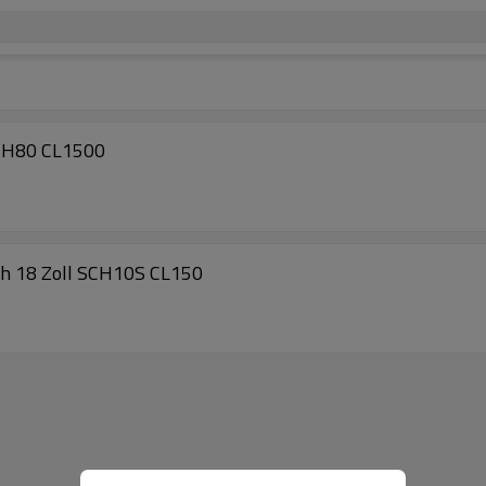
CH80 CL1500
h 18 Zoll SCH10S CL150