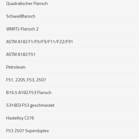
Quadratischer Flansch
Schweißflansch
WNRTJ-Flansch 2
ASTM A182 F1/F5/F9/F11/F22/F91
ASTM A182 F51
Petroleum
F51, 2205, F53, 2507
B16.5 A182 F53 Flansch
S31803 F53 geschmiedet
Hastelloy C276
F53 2507 Superduplex