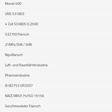
Monel 400
UNS S31803
4 Zoll SCH80S CL2500
S32750 Flansch
21MPa SHA / SHB
Nipoflansch
Luft- und Raumfahrtindustrie
Pharmaindustrie
A182 F53 GR2507
NACE MR0175/ISO 15156
Geschmiedeter Flansch