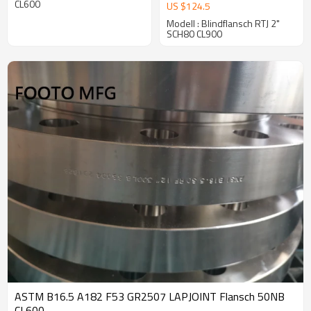
SCH80 CL900
CL600
US $
124.5
Modell : Blindflansch RTJ 2"
SCH80 CL900
ASTM B16.5 A182 F53 GR2507 LAPJOINT Flansch 50NB
CL600