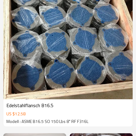
Edelstahlflansch B16.5
US $
12.58
Modell : ASME B16.5 SO 150 Lbs 8" RF F316L