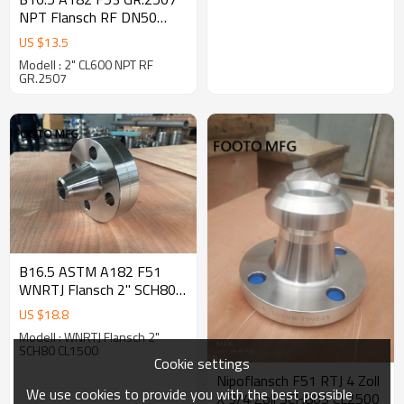
NPT Flansch RF DN50
CL600
US $
13.5
Modell : 2" CL600 NPT RF
GR.2507
B16.5 ASTM A182 F51
WNRTJ Flansch 2" SCH80
CL1500
US $
18.8
Modell : WNRTJ Flansch 2"
SCH80 CL1500
Cookie settings
Nipoflansch F51 RTJ 4 Zoll
We use cookies to provide you with the best possible
X 3/4 Zoll SCH80S CL2500