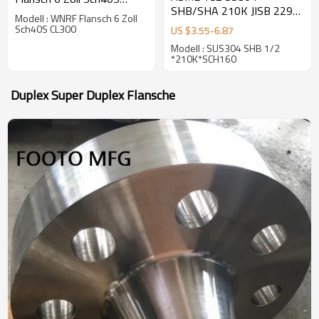
SHB/SHA 210K JISB 2291
CL300
Modell : WNRF Flansch 6 Zoll
Quadratischer Flansch
Sch40S CL300
US $
3.55
-
6.87
Modell : SUS304 SHB 1/2
*210K*SCH160
Duplex Super Duplex Flansche