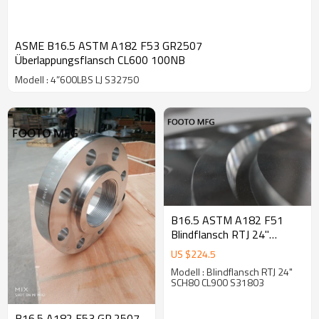
ASME B16.5 ASTM A182 F53 GR2507
Überlappungsflansch CL600 100NB
Modell : 4”600LBS LJ S32750
B16.5 ASTM A182 F51
Blindflansch RTJ 24"
SCH80 CL900
US $
224.5
Modell : Blindflansch RTJ 24"
SCH80 CL900 S31803
B16.5 A182 F53 GR.2507