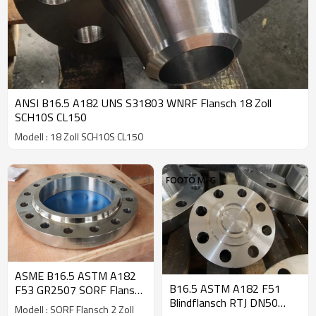
ANSI B16.5 A182 UNS S31803 WNRF Flansch 18 Zoll
SCH10S CL150
Modell : 18 Zoll SCH10S CL150
ASME B16.5 ASTM A182
B16.5 ASTM A182 F51
F53 GR2507 SORF Flansch
Blindflansch RTJ DN50
2 Zoll CL600
Modell : SORF Flansch 2 Zoll