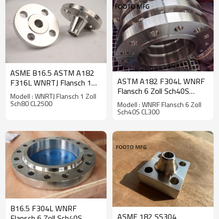
ASME B16.5 ASTM A182
ASTM A182 F304L WNRF
F316L WNRTJ Flansch 1
Flansch 6 Zoll Sch40S
Zoll Sch80 CL2500
Modell : WNRTJ Flansch 1 Zoll
CL300
Sch80 CL2500
Modell : WNRF Flansch 6 Zoll
Sch40S CL300
B16.5 F304L WNRF
ASME 182 SS304
Flansch 6 Zoll Sch40S